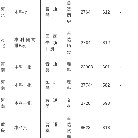
首
河
普通
选
本科批
2764
612
-
北
类
历
史
首
国家
河
本科提前
选
专项
2764
612
-
北
批B段
历
计划
史
河
普通
理
本科一批
22963
601
-
南
类
科
河
医护
理
本科一批
37744
582
-
南
类
科
河
普通
文
本科一批
2728
593
-
南
类
科
首
重
普通
选
本科批
8623
616
-
庆
类
物
理