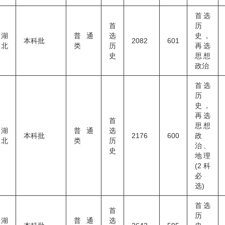
首选
首
历
湖
普通
选
史，
本科批
2082
601
北
类
历
再选
史
思想
政治
首选
历
史，
再选
首
思想
湖
普通
选
本科批
2176
600
政
北
类
历
治、
史
地理
(2科
必
选)
首选
首
历
湖
普通
选