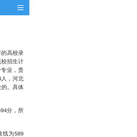
年的高校录
该校招生计
个专业，贵
3人，河北
处的。具体
594分，所
线为589