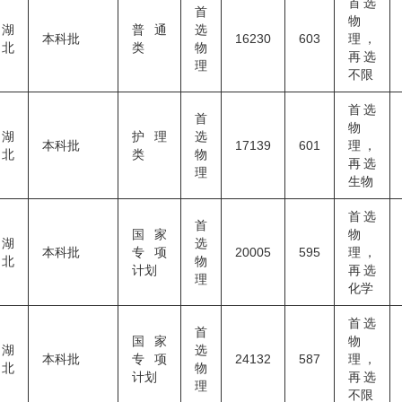
首选
首
物
湖
普通
选
本科批
16230
603
理，
北
类
物
再选
理
不限
首选
首
物
湖
护理
选
本科批
17139
601
理，
北
类
物
再选
理
生物
首选
首
国家
物
湖
选
本科批
专项
20005
595
理，
北
物
计划
再选
理
化学
首选
首
国家
物
湖
选
本科批
专项
24132
587
理，
北
物
计划
再选
理
不限