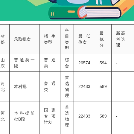
科
最
新高
省
招生
目
最低
录取批次
低
考选
份
类型
类
位次
分
课
型
山
普通类一
普通
综
26574
594
-
东
段
类
合
首
河
普通
选
本科批
22433
589
-
北
类
物
理
首
国家
河
本科提前
选
专项
22433
589
-
北
批B段
物
计划
理