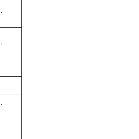
-
-
-
-
-
-