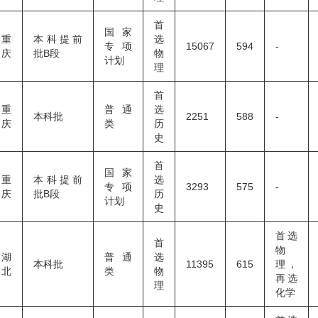
首
国家
重
本科提前
选
专项
15067
594
-
庆
批B段
物
计划
理
首
重
普通
选
本科批
2251
588
-
庆
类
历
史
首
国家
重
本科提前
选
专项
3293
575
-
庆
批B段
历
计划
史
首选
首
物
湖
普通
选
本科批
11395
615
理，
北
类
物
再选
理
化学