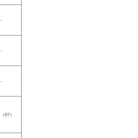
-
-
-
（07）