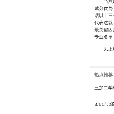
当然
赋分优势
话以上三
代表这就
最关键因
专业名单
以上
热点推荐
三加二学
3加1加