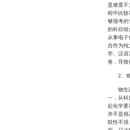
是难度不
程中比较
够报考的
的科目组
从事电子
合作为纯
学、汉语
卷，导致
2、
物生
一，从科
起化学要
并不是很
联性不强