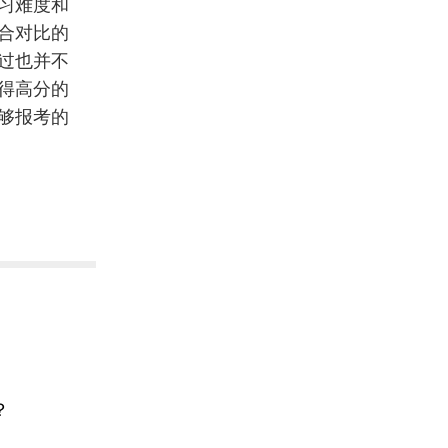
习难度和
合对比的
过也并不
得高分的
够报考的
？