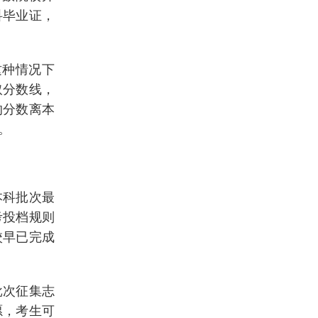
科毕业证，
这种情况下
取分数线，
的分数离本
。
本科批次最
考投档规则
校早已完成
批次征集志
愿，考生可