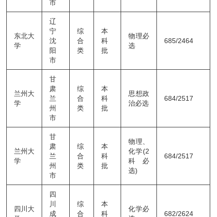
市
辽
宁
综
本
东北大
物理必
沈
合
科
685/2464
学
选
阳
类
批
市
甘
肃
综
本
兰州大
思想政
兰
合
科
684/2517
学
治必选
州
类
批
市
甘
物理、
肃
综
本
兰州大
化学(2
兰
合
科
684/2517
学
科必
州
类
批
选)
市
四
川
综
本
四川大
化学必
成
合
科
682/2624