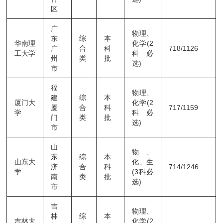
区
广
物理、
东
综
本
华南理
化学(2
广
合
科
718/1126
工大学
科必
州
类
批
选)
市
福
物理、
建
综
本
厦门大
化学(2
厦
合
科
717/1159
学
科必
门
类
批
选)
市
山
物、
东
综
本
山东大
化、生
济
合
科
714/1246
学
(3科必
南
类
批
选)
市
吉
物理、
林
综
本
吉林大
化学(2