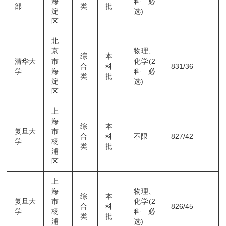
海
科必
部
类
批
淀
选)
区
北
京
物理、
综
本
清华大
市
化学(2
合
科
831/36
学
海
科必
类
批
淀
选)
区
上
海
综
本
复旦大
市
合
科
不限
827/42
学
杨
类
批
浦
区
上
海
物理、
综
本
复旦大
市
化学(2
合
科
826/45
学
杨
科必
类
批
浦
选)