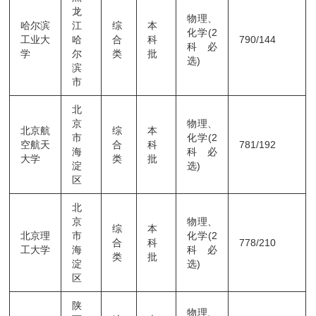
龙
物理、
哈尔滨
江
综
本
化学(2
工业大
哈
合
科
790/144
科必
学
尔
类
批
选)
滨
市
北
京
物理、
北京航
综
本
市
化学(2
空航天
合
科
781/192
海
科必
大学
类
批
淀
选)
区
北
京
物理、
综
本
北京理
市
化学(2
合
科
778/210
工大学
海
科必
类
批
淀
选)
区
陕
物理、