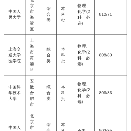
京
物理、
综
本
中国人
市
化学(2
合
科
812/71
民大学
海
科必
类
批
淀
选)
区
上
海
物理、
上海交
综
本
市
化学(2
通大学
合
科
808/80
黄
科必
医学院
类
批
浦
选)
区
安
物理、
中国科
徽
综
本
化学(2
学技术
合
合
科
806/86
科必
大学
肥
类
批
选)
市
北
京
综
本
中国人
市
合
科
不限
803/95