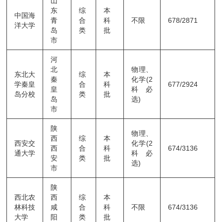
山
东
综
本
中国海
青
合
科
不限
678/2871
洋大学
岛
类
批
市
河
北
物理、
东北大
综
本
秦
化学(2
学秦皇
合
科
677/2924
皇
科必
岛分校
类
批
岛
选)
市
陕
物理、
西
综
本
西安交
化学(2
西
合
科
674/3136
通大学
科必
安
类
批
选)
市
陕
西北农
西
综
本
林科技
咸
合
科
不限
674/3136
大学
阳
类
批