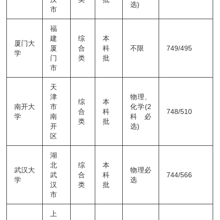
选)
市
福
建
综
本
厦门大
厦
合
科
不限
749/495
学
门
类
批
市
天
津
物理、
综
本
南开大
市
化学(2
合
科
748/510
学
南
科必
类
批
开
选)
区
湖
北
综
本
武汉大
物理必
武
合
科
744/566
学
选
汉
类
批
市
上