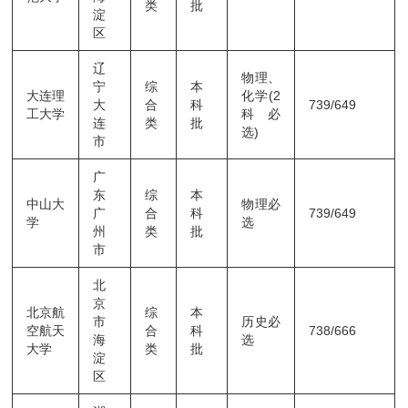
类
批
淀
区
辽
物理、
宁
综
本
大连理
化学(2
大
合
科
739/649
工大学
科必
连
类
批
选)
市
广
东
综
本
中山大
物理必
广
合
科
739/649
学
选
州
类
批
市
北
京
北京航
综
本
市
历史必
空航天
合
科
738/666
海
选
大学
类
批
淀
区