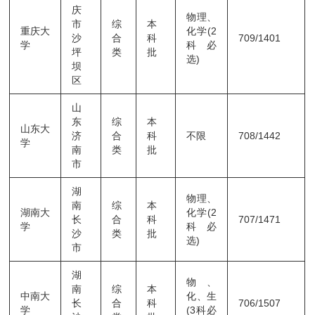
庆
物理、
市
综
本
重庆大
化学(2
沙
合
科
709/1401
学
科必
坪
类
批
选)
坝
区
山
东
综
本
山东大
济
合
科
不限
708/1442
学
南
类
批
市
湖
物理、
南
综
本
湖南大
化学(2
长
合
科
707/1471
学
科必
沙
类
批
选)
市
湖
物、
南
综
本
中南大
化、生
长
合
科
706/1507
学
(3科必