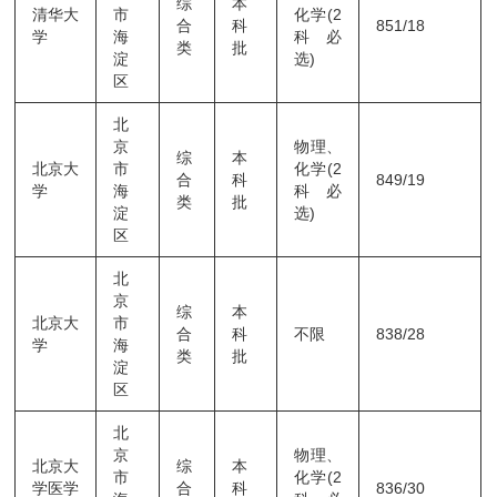
综
本
清华大
市
化学(2
合
科
851/18
学
海
科必
类
批
淀
选)
区
北
京
物理、
综
本
北京大
市
化学(2
合
科
849/19
学
海
科必
类
批
淀
选)
区
北
京
综
本
北京大
市
合
科
不限
838/28
学
海
类
批
淀
区
北
京
物理、
北京大
综
本
市
化学(2
学医学
合
科
836/30