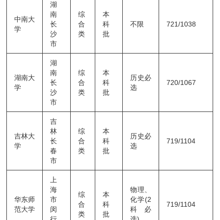
湖
南
综
本
中南大
长
合
科
不限
721/1038
学
沙
类
批
市
湖
南
综
本
湖南大
历史必
长
合
科
720/1067
学
选
沙
类
批
市
吉
林
综
本
吉林大
历史必
长
合
科
719/1104
学
选
春
类
批
市
上
海
物理、
综
本
华东师
市
化学(2
合
科
719/1104
范大学
闵
科必
类
批
行
选)