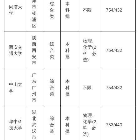
海
综
本
同济大
市
合
科
不限
754/432
学
杨
类
批
浦
区
陕
物理、
西
综
本
西安交
化学(2
西
合
科
754/432
通大学
科必
安
类
批
选)
市
广
东
综
本
中山大
广
合
科
不限
754/432
学
州
类
批
市
湖
物理、
北
综
本
华中科
化学(2
武
合
科
753/440
技大学
科必
汉
类
批
选)
市