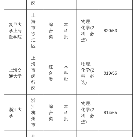
区
上
海
物理、
复旦大
综
本
市
化学(2
学上海
合
科
820/53
徐
科必
医学院
类
批
汇
选)
区
上
海
物理、
综
本
上海交
市
化学(2
合
科
819/55
通大学
闵
科必
类
批
行
选)
区
浙
物理、
江
综
本
浙江大
化学(2
杭
合
科
814/65
学
科必
州
类
批
选)
市
北