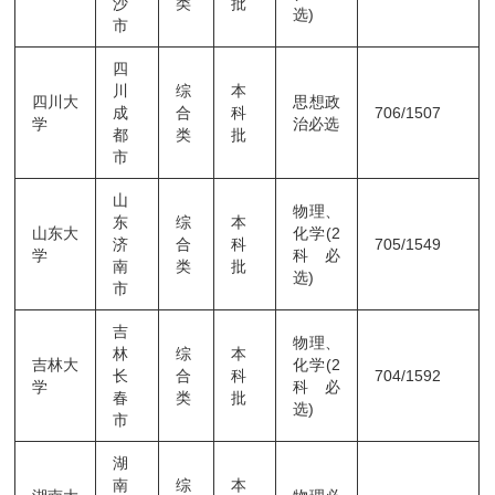
沙
类
批
选)
市
四
川
综
本
四川大
思想政
成
合
科
706/1507
学
治必选
都
类
批
市
山
物理、
东
综
本
山东大
化学(2
济
合
科
705/1549
学
科必
南
类
批
选)
市
吉
物理、
林
综
本
吉林大
化学(2
长
合
科
704/1592
学
科必
春
类
批
选)
市
湖
南
综
本