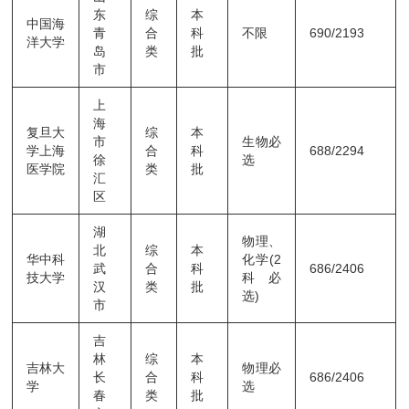
东
综
本
中国海
青
合
科
不限
690/2193
洋大学
岛
类
批
市
上
海
复旦大
综
本
市
生物必
学上海
合
科
688/2294
徐
选
医学院
类
批
汇
区
湖
物理、
北
综
本
华中科
化学(2
武
合
科
686/2406
技大学
科必
汉
类
批
选)
市
吉
林
综
本
吉林大
物理必
长
合
科
686/2406
学
选
春
类
批