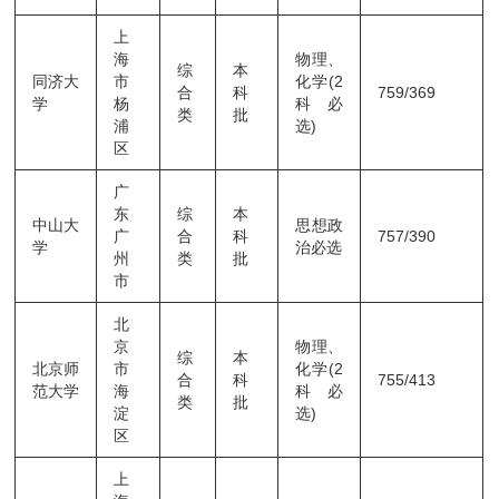
上
海
物理、
综
本
同济大
市
化学(2
合
科
759/369
学
杨
科必
类
批
浦
选)
区
广
东
综
本
中山大
思想政
广
合
科
757/390
学
治必选
州
类
批
市
北
京
物理、
综
本
北京师
市
化学(2
合
科
755/413
范大学
海
科必
类
批
淀
选)
区
上