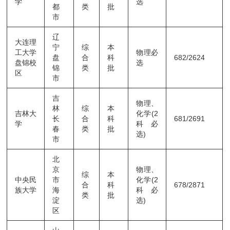
学
选
都
类
批
市
辽
大连理
宁
综
本
工大学
物理必
盘
合
科
682/2624
盘锦校
选
锦
类
批
区
市
吉
物理、
林
综
本
吉林大
化学(2
长
合
科
681/2691
学
科必
春
类
批
选)
市
北
京
物理、
综
本
中央民
市
化学(2
合
科
678/2871
族大学
海
科必
类
批
淀
选)
区