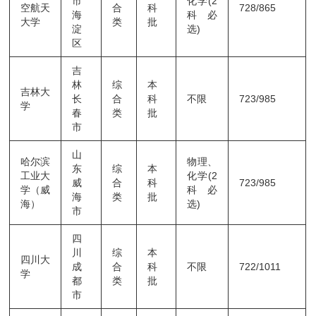
市
化学(2
空航天
合
科
728/865
海
科必
大学
类
批
淀
选)
区
吉
林
综
本
吉林大
长
合
科
不限
723/985
学
春
类
批
市
山
哈尔滨
物理、
东
综
本
工业大
化学(2
威
合
科
723/985
学（威
科必
海
类
批
海）
选)
市
四
川
综
本
四川大
成
合
科
不限
722/1011
学
都
类
批
市