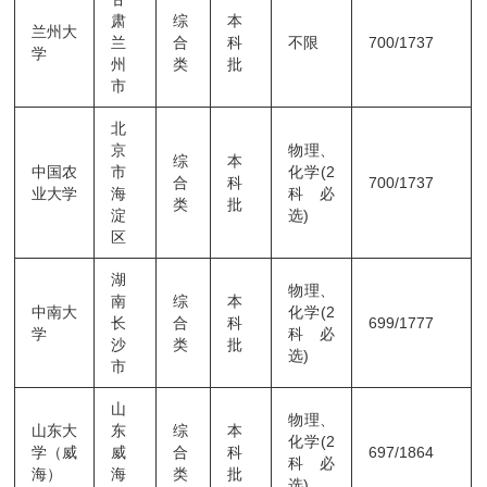
肃
综
本
兰州大
兰
合
科
不限
700/1737
学
州
类
批
市
北
京
物理、
综
本
中国农
市
化学(2
合
科
700/1737
业大学
海
科必
类
批
淀
选)
区
湖
物理、
南
综
本
中南大
化学(2
长
合
科
699/1777
学
科必
沙
类
批
选)
市
山
物理、
山东大
东
综
本
化学(2
学（威
威
合
科
697/1864
科必
海）
海
类
批
选)