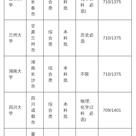
长
合
科
710/1375
学
科必
春
类
批
选)
市
甘
肃
综
本
兰州大
历史必
兰
合
科
710/1375
学
选
州
类
批
市
湖
南
综
本
湖南大
长
合
科
不限
710/1375
学
沙
类
批
市
四
物理、
川
综
本
四川大
化学(2
成
合
科
709/1401
学
科必
都
类
批
选)
市
重