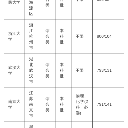
民大学
海
类
批
淀
区
浙
江
综
本
浙江大
杭
合
科
不限
800/104
学
州
类
批
市
湖
北
综
本
武汉大
武
合
科
不限
793/131
学
汉
类
批
市
江
物理、
苏
综
本
南京大
化学(2
南
合
科
791/141
学
科必
京
类
批
选)
市
黑