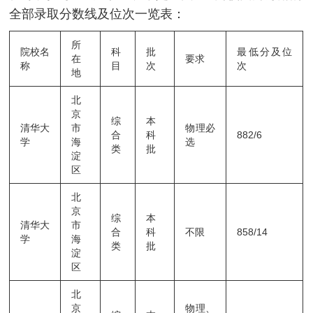
全部录取分数线及位次一览表：
所
院校名
科
批
最低分及位
在
要求
称
目
次
次
地
北
京
综
本
清华大
市
物理必
合
科
882/6
学
海
选
类
批
淀
区
北
京
综
本
清华大
市
合
科
不限
858/14
学
海
类
批
淀
区
北
京
物理、