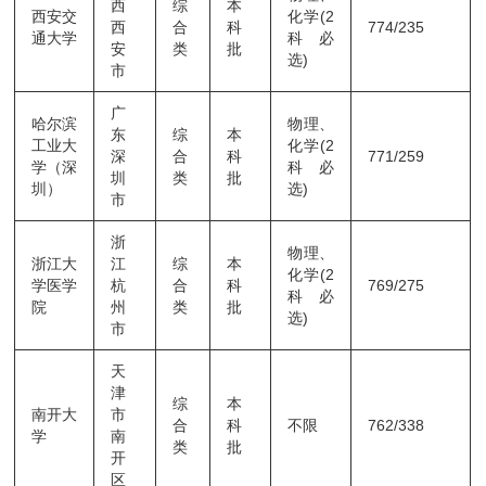
西
综
本
西安交
化学(2
西
合
科
774/235
通大学
科必
安
类
批
选)
市
广
哈尔滨
物理、
东
综
本
工业大
化学(2
深
合
科
771/259
学（深
科必
圳
类
批
圳）
选)
市
浙
物理、
浙江大
江
综
本
化学(2
学医学
杭
合
科
769/275
科必
院
州
类
批
选)
市
天
津
综
本
南开大
市
合
科
不限
762/338
学
南
类
批
开
区