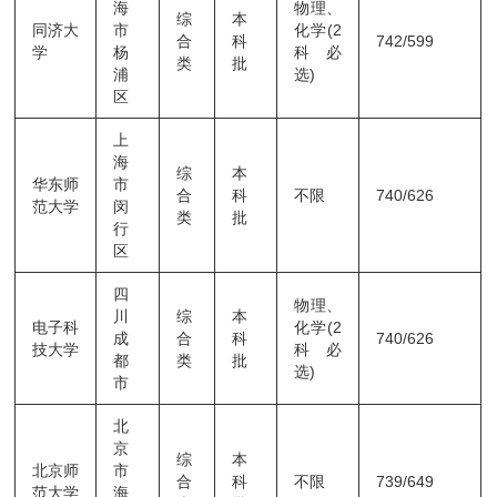
海
物理、
综
本
同济大
市
化学(2
合
科
742/599
学
杨
科必
类
批
浦
选)
区
上
海
综
本
华东师
市
合
科
不限
740/626
范大学
闵
类
批
行
区
四
物理、
川
综
本
电子科
化学(2
成
合
科
740/626
技大学
科必
都
类
批
选)
市
北
京
综
本
北京师
市
合
科
不限
739/649
范大学
海