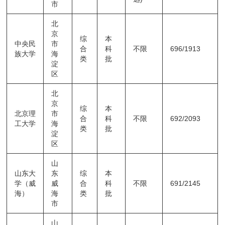
市
北
京
综
本
中央民
市
合
科
不限
696/1913
族大学
海
类
批
淀
区
北
京
综
本
北京理
市
合
科
不限
692/2093
工大学
海
类
批
淀
区
山
山东大
东
综
本
学（威
威
合
科
不限
691/2145
海）
海
类
批
市
山