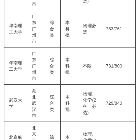
选)
市
广
东
综
本
华南理
物理必
广
合
科
733/761
工大学
选
州
类
批
市
广
东
综
本
华南理
广
合
科
不限
731/800
工大学
州
类
批
市
湖
物理、
北
综
本
武汉大
化学(2
武
合
科
729/840
学
科必
汉
类
批
选)
市
北
京
物理、
北京航
综
本