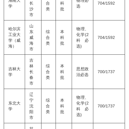
湖南大
物理必
长
合
科
704/1592
学
选
沙
类
批
市
山
哈尔滨
物理、
东
综
本
工业大
化学(2
威
合
科
704/1592
学（威
科必
海
类
批
海）
选)
市
吉
林
综
本
吉林大
思想政
长
合
科
700/1737
学
治必选
春
类
批
市
辽
物理、
宁
综
本
东北大
化学(2
沈
合
科
700/1737
学
科必
阳
类
批
选)
市
甘