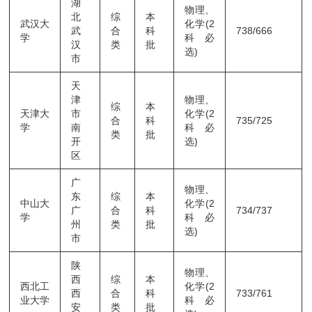
湖
物理、
北
综
本
武汉大
化学(2
武
合
科
738/666
学
科必
汉
类
批
选)
市
天
津
物理、
综
本
天津大
市
化学(2
合
科
735/725
学
南
科必
类
批
开
选)
区
广
物理、
东
综
本
中山大
化学(2
广
合
科
734/737
学
科必
州
类
批
选)
市
陕
物理、
西
综
本
西北工
化学(2
西
合
科
733/761
业大学
科必
安
类
批