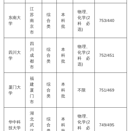
江
物理、
苏
综
本
东南大
化学(2
南
合
科
753/440
学
科必
京
类
批
选)
市
四
物理、
川
综
本
四川大
化学(2
成
合
科
752/451
学
科必
都
类
批
选)
市
福
建
综
本
厦门大
厦
合
科
不限
751/469
学
门
类
批
市
湖
物理、
北
综
本
华中科
化学(2
武
合
科
749/495
技大学
科必
汉
类
批