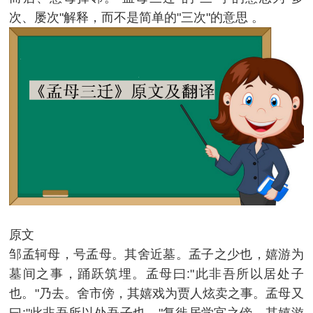
次、屡次"解释，而不是简单的"三次"的意思 。
原文
邹孟轲母，号孟母。其舍近墓。孟子之少也，嬉游为
墓间之事，踊跃筑埋。孟母曰:"此非吾所以居处子
也。"乃去。舍市傍，其嬉戏为贾人炫卖之事。孟母又
曰:"此非吾所以处吾子也。"复徙居学宫之傍。其嬉游