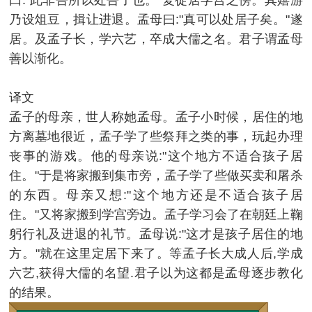
乃设俎豆，揖让进退。孟母曰:"真可以处居子矣。"遂
居。及孟子长，学六艺，卒成大儒之名。君子谓孟母
善以渐化。
译文
孟子的母亲，世人称她孟母。孟子小时候，居住的地
方离墓地很近，孟子学了些祭拜之类的事，玩起办理
丧事的游戏。他的母亲说:"这个地方不适合孩子居
住。"于是将家搬到集市旁，孟子学了些做买卖和屠杀
的东西。母亲又想:"这个地方还是不适合孩子居
住。"又将家搬到学宫旁边。孟子学习会了在朝廷上鞠
躬行礼及进退的礼节。孟母说:"这才是孩子居住的地
方。"就在这里定居下来了。等孟子长大成人后,学成
六艺,获得大儒的名望.君子以为这都是孟母逐步教化
的结果。