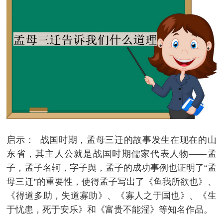
启示： 战国时期，孟母三迁的故事发生在现在的山
东省，其主人公就是战国时期儒家代表人物——孟
子，孟子名轲，字子舆，孟子的成功事例也证明了“孟
母三迁”的重要性，使得孟子写出了《鱼我所欲也》、
《得道多助，失道寡助》、《寡人之于国也》、《生
于忧患，死于安乐》和《富贵不能淫》等知名作品。