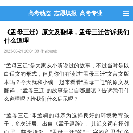
高考动态
志愿填报
高考专业
《孟母三迁》原文及翻译，孟母三迁告诉我们
什么道理
2023-06-24 10:04:38
作者:敏敏
“孟母三迁”是大家从小听说过的故事，不过当时是以
白话文的形式，但是你们有读过“孟母三迁”文言文版
本吗？今天就和小编一起来看看“孟母三迁”的原文及
翻译，“孟母三迁”的故事是出自哪里呢？告诉我们什
么道理呢？给我们什么启示呢？
“孟母三迁”即孟轲的母亲为选择良好的环境教育孩
子，多次迁居。出自《孟子题辞》。其近义词有择邻
而居、慈母择邻。"孟母三迁"的"三"字的意思为"多