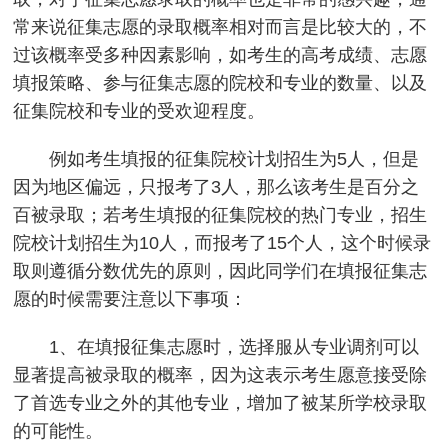
常来说征集志愿的录取概率相对而言是比较大的，不
过该概率受多种因素影响，如考生的高考成绩、志愿
填报策略、参与征集志愿的院校和专业的数量、以及
征集院校和专业的受欢迎程度。
例如考生填报的征集院校计划招生为5人，但是
因为地区偏远，只报考了3人，那么该考生是百分之
百被录取；若考生填报的征集院校的热门专业，招生
院校计划招生为10人，而报考了15个人，这个时候录
取则遵循分数优先的原则，因此同学们在填报征集志
愿的时候需要注意以下事项：
1、在填报征集志愿时，选择服从专业调剂可以
显著提高被录取的概率，因为这表示考生愿意接受除
了首选专业之外的其他专业，增加了被某所学校录取
的可能性。