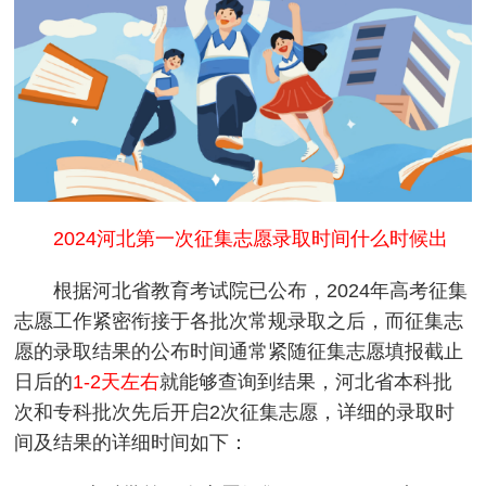
2024河北第一次征集志愿录取时间什么时候出
根据河北省教育考试院已公布，2024年高考征集
志愿工作紧密衔接于各批次常规录取之后，而征集志
愿的录取结果的公布时间通常紧随征集志愿填报截止
日后的
1-2天左右
就能够查询到结果，河北省本科批
次和专科批次先后开启2次征集志愿，详细的录取时
间及结果的详细时间如下：