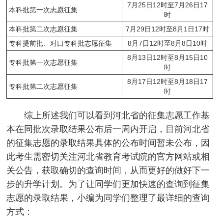
7月25日12时至7月26日17
本科批第一次志愿征集
时
本科批第二次志愿征集
7月29日12时至8月1日17时
专科提前批、对口专科批志愿征集
8月7日12时至8月8日10时
8月13日12时至8月15日10
专科批第一次志愿征集
时
8月17日12时至8月18日17
专科批第二次志愿征集
时
综上所述我们可以看到河北省的征集志愿工作基
本在同批次录取结果公布后一周内开启，目前河北省
的征集志愿的录取结果具体的公布时间暂未公布，因
此考生需密切关注河北省教育考试院的官方网站或相
关公告，获取确切的查询时间，从而更好的做好下一
步的升学计划。为了让同学们更加快速的查询到征集
志愿的录取结果，小编为同学们整理了最详细的查询
方式：