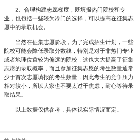
2、合理构建志愿梯度，既填报热门院校和专
业，也包括一些较为冷门的选择，可以提高在征集志
愿中的录取机会。
当然在征集志愿阶段，为了完成招生计划，一些
院校可能会降低录取分数线，特别是对于非热门专业
或者地理位置较为偏远的院校，这也大大提高了征集
志愿的录取概率，而且参加征集志愿的考生数量通常
少于首次志愿填报的考生数量，因此考生的竞争压力
相对较小，所以大家也不要太过于焦虑，耐心等待录
取结果。
以上数据仅供参考，具体视实际情况而定。