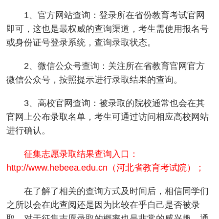
1、官方网站查询：登录所在省份教育考试官网
即可，这也是最权威的查询渠道，考生需使用报名号
或身份证号登录系统，查询录取状态。
2、微信公众号查询：关注
所在省教育官网
官方
微信公众号，按照提示进行录取结果的查询。
3、高校官网查询：被录取的院校通常也会在其
官网上公布录取名单，考生可通过访问相应高校网站
进行确认。
征集志愿录取结果查询入口：
http://www.hebeea.edu.cn（
河北省教育考试院
）；
在了解了相关的查询方式及时间后，相信同学们
之所以会在此查阅还是因为比较在乎自己是否被录
取，对于征集志愿录取的概率也是非常的感兴趣，通