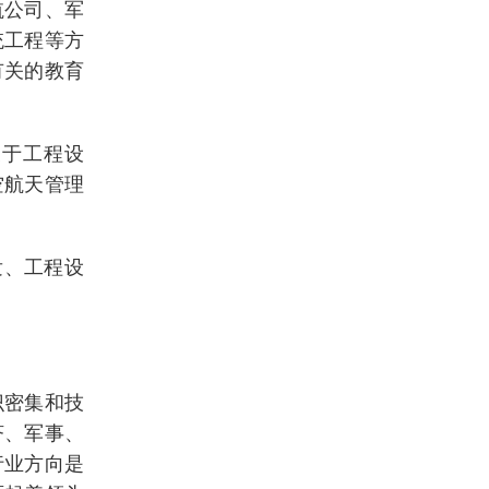
航公司、军
统工程等方
有关的教育
于工程设
空航天管理
发、工程设
识密集和技
济、军事、
行业方向是