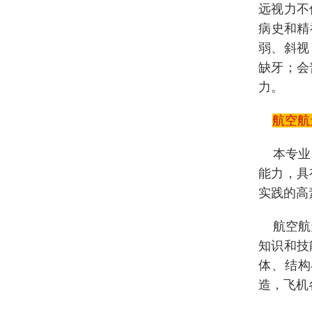
远视力不
病史和精
弱、斜视
缺牙；会
力。
航空航
本专业旨
能力，具
实践的高
航空航天
知识和技
体、结构
造，飞机