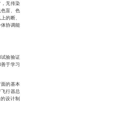
常，无传染
无色盲、色
以上的断、
身体协调能
和试验验证
和善于学习
方面的基本
行飞行器总
器的设计制