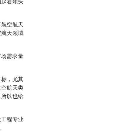
面起着领头
于航空航天
空航天领域
场需求量
目标，尤其
航空航天类
，所以也给
天工程专业
。