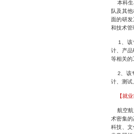
本科生毕
队及其他
面的研发
和技术管
1、该
计、产品
等相关的
2、该专
计、测试
【就业
航空航天
术密集的
科技、文